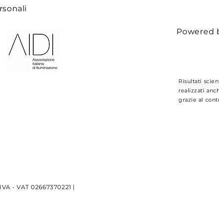
rsonali
Powered 
Risultati scien
realizzati anc
grazie al cont
.IVA - VAT
02667370221 |