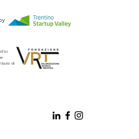
by
tifici
he
ributo di